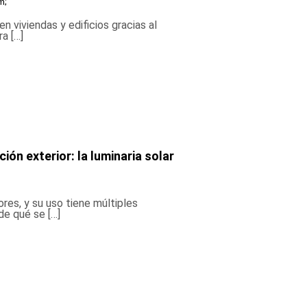
m;
 viviendas y edificios gracias al
a […]
ión exterior: la luminaria solar
res, y su uso tiene múltiples
e qué se […]