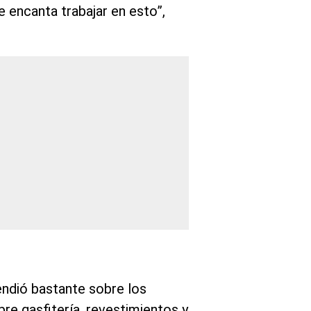
 encanta trabajar en esto”,
endió bastante sobre los
re gasfitería, revestimientos y