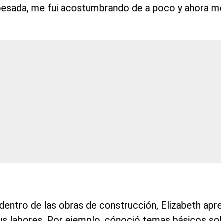
 pesada, me fui acostumbrando de a poco y ahora me
 dentro de las obras de construcción, Elizabeth apr
us labores. Por ejemplo, cónoció temas básicos sob