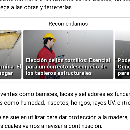
lega a las obras y ferreterías.
Recomendamos
Elección de los tornillos: Esencial
Pode
rmica: El
para un correcto desempeño de
Cono
 hogar
los tableros estructurales
para
olventes como barnices, lacas y selladores es fund
s como humedad, insectos, hongos, rayos UV, entr
 se suelen utilizar para dar protección a la madera
las cuales vamos a revisar a continuación.