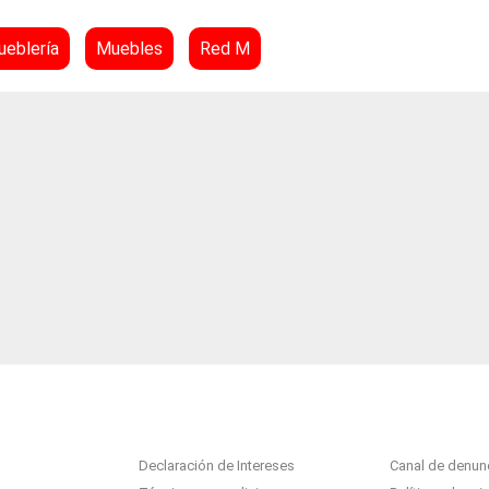
eblería
Muebles
Red M
Declaración de Intereses
Canal de denun