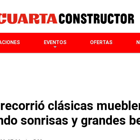
ACIONES
EVENTOS
OFERTAS
N
ecorrió clásicas muebler
ando sonrisas y grandes b