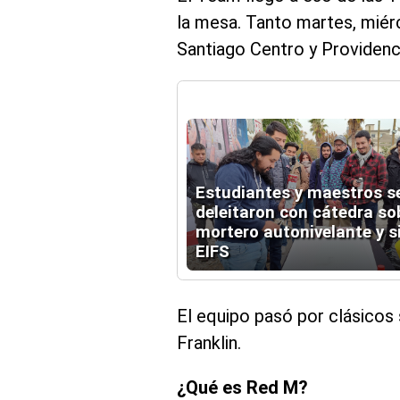
la mesa. Tanto martes, miér
Santiago Centro y Providenc
Estudiantes y maestros s
deleitaron con cátedra so
mortero autonivelante y 
EIFS
El equipo pasó por clásicos s
Franklin.
¿Qué es Red M?