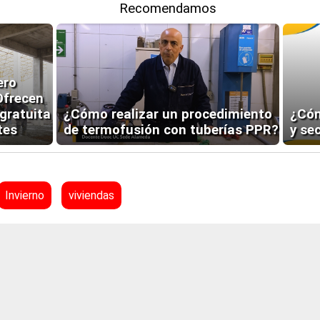
Recomendamos
ero
Ofrecen
 gratuita
¿Cómo realizar un procedimiento
¿Cóm
tes
de termofusión con tuberías PPR?
y se
Invierno
viviendas