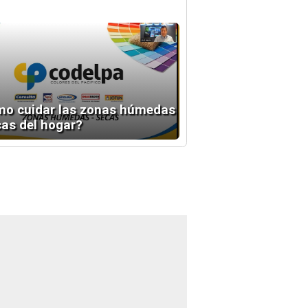
o cuidar las zonas húmedas
cas del hogar?