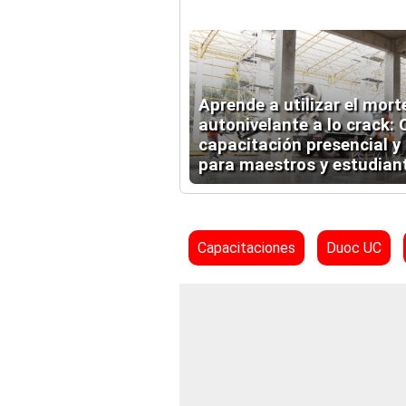
Aprende a utilizar el mort
autonivelante a lo crack: 
capacitación presencial y
para maestros y estudian
Capacitaciones
Duoc UC